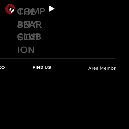
COMP
THE
ANY
BEAR
CLUB
STAT
ION
CO
FIND US
Area Membri