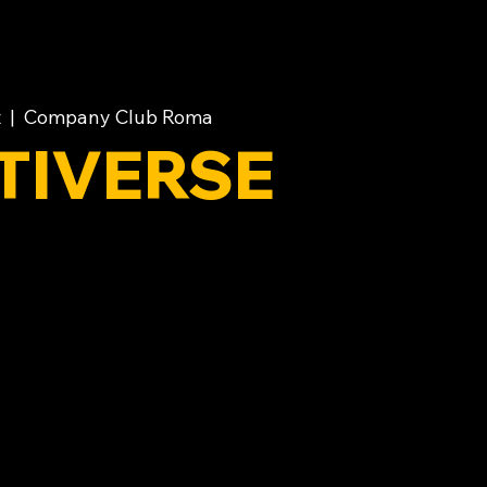
t
  |  
Company Club Roma
TIVERSE