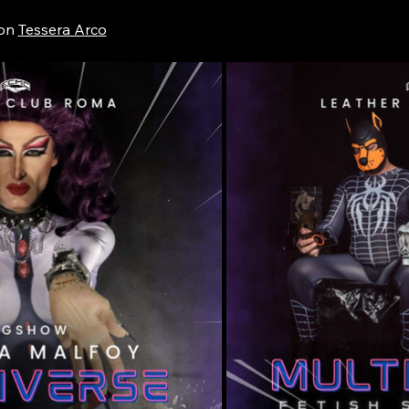
on 
Tessera Arco