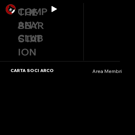
COMP
THE
ANY
BEAR
CLUB
STAT
ION
CARTA SOCI ARCO
Area Membri