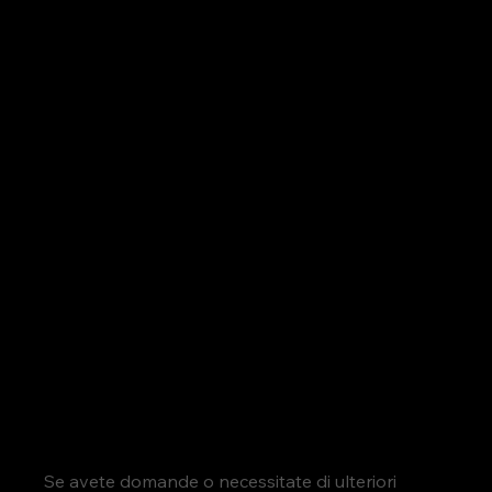
6. LINK A SITI WEB DI TERZE PARTI
7. MODIFICHE ALLA PRIVACY POLICY
8. ELIMINARE I TUOI DATI PERSONALI
9. CONTATTA IL RESPONSABILE DATI
10. PRIVACY DEI MINORI
11. DOMINIO E HOSTING
Se avete domande o necessitate di ulteriori