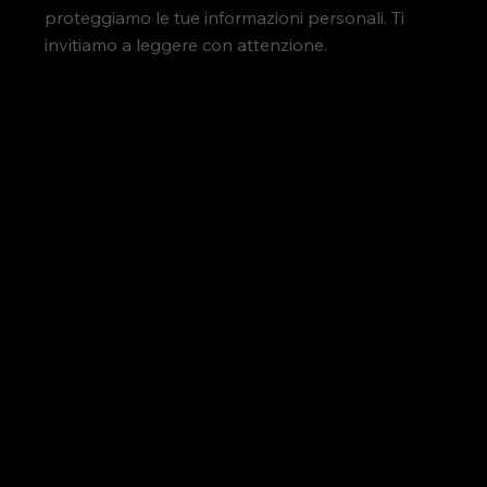
proteggiamo le tue informazioni personali. Ti
invitiamo a leggere con attenzione.
DEFINIZIONI
1. RACCOLTA INFORMAZIONI PERSONALI
2. USO DELLE INFORMAZIONI PERSONALI
3. CONDIVISIONE DELLE INFORMAZIONI
PERSONALI
4. SICUREZZA
5. COOKIE E TECNOLOGIE SIMILI