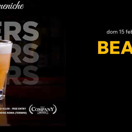
dom 15 fe
BEA