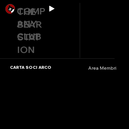
COMP
THE
ANY
BEAR
CLUB
STAT
ION
CARTA SOCI ARCO
Area Membri