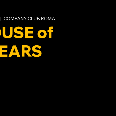
 |  
COMPANY CLUB ROMA
USE of
EARS