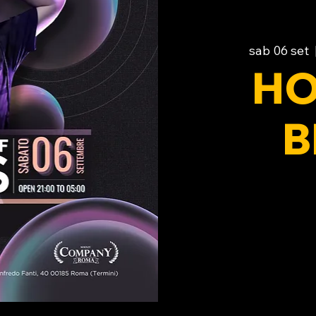
sab 06 set
  
HO
B