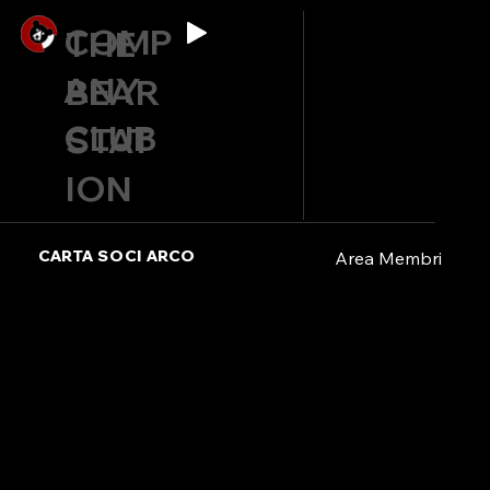
COMP
THE
ANY
BEAR
CLUB
STAT
ION
CARTA SOCI ARCO
Area Membri