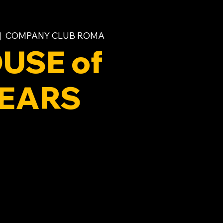
|  
COMPANY CLUB ROMA
USE of
EARS