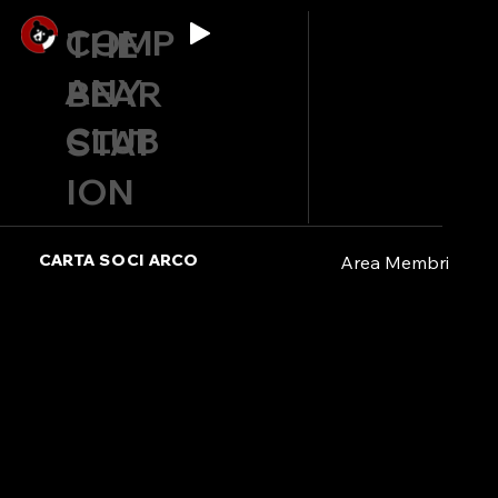
COMP
THE
ANY
BEAR
CLUB
STAT
ION
CARTA SOCI ARCO
Area Membri