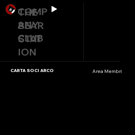
COMP
THE
ANY
BEAR
CLUB
STAT
ION
CARTA SOCI ARCO
Area Membri