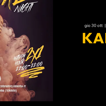
gio 30 ott
  |
KA