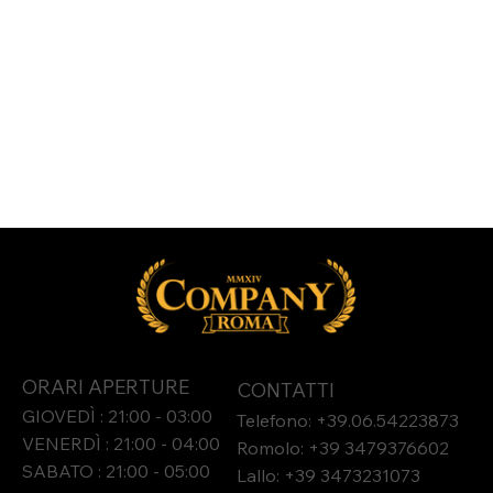
ORARI APERTURE
CONTATTI
GIOVEDÌ : 21:00 - 03:00
Telefono: +39.06.54223873
VENERDÌ : 21:00 - 04:00
Romolo: +39 3479376602
SABATO : 21:00 - 05:00
Lallo: +39 3473231073​